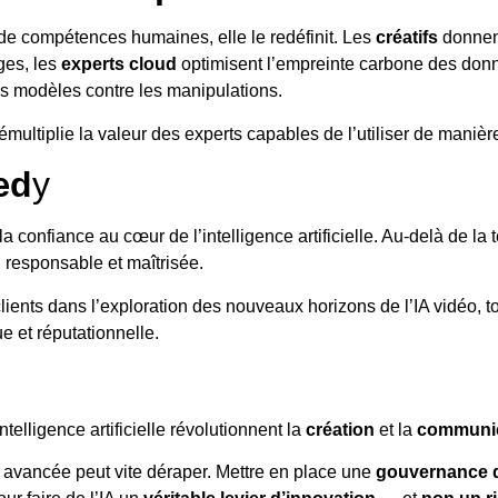
 de compétences humaines, elle le redéfinit. Les
créatifs
donnent
ges, les
experts cloud
optimisent l’empreinte carbone des donn
s modèles contre les manipulations.
démultiplie la valeur des experts capables de l’utiliser de manièr
æd
y
la confiance au cœur de l’intelligence artificielle. Au-delà de l
n responsable et maîtrisée.
nts dans l’exploration des nouveaux horizons de l’IA vidéo, t
e et réputationnelle.
telligence artificielle révolutionnent la
création
et la
communic
e avancée peut vite déraper. Mettre en place une
gouvernance 