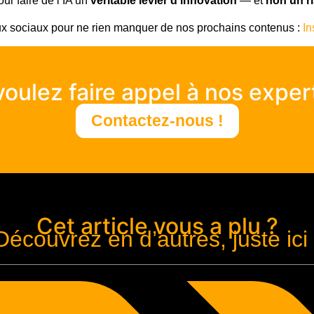
ur faire de l’IA un
véritable levier d’innovation
— et
non un r
ux sociaux pour ne rien manquer de nos prochains contenus :
In
oulez faire appel à nos exper
Contactez-nous !
Cet article vous a plu ?
Découvrez en d’autres, juste ici 