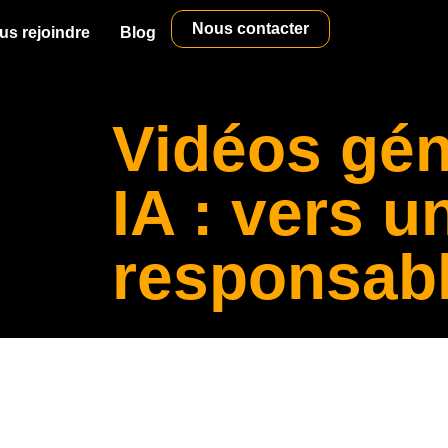
Nous contacter
us rejoindre
Blog
Vidéos gén
IA : vers u
responsab