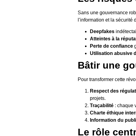
Sans une gouvernance robust
l’information et la sécurité
Deepfakes
indétectab
Atteintes à la réputa
Perte de confiance
g
Utilisation abusive
Bâtir une g
Pour transformer cette révol
Respect des régula
projets.
Traçabilité
: chaque v
Charte éthique inte
Information du publ
Le rôle cent