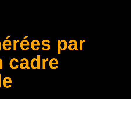
érées par
n cadre
le