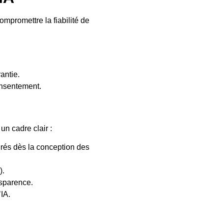
ompromettre la fiabilité de
arantie.
consentement.
un cadre clair :
grés dès la conception des
s).
ransparence.
l’IA.