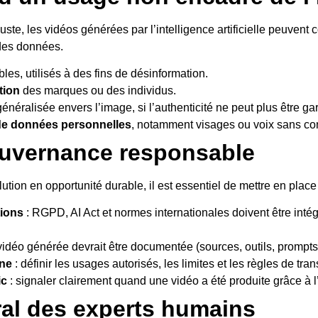
e, les vidéos générées par l’intelligence artificielle peuvent c
 des données.
les, utilisés à des fins de désinformation.
tion
des marques ou des individus.
énéralisée envers l’image, si l’authenticité ne peut plus être g
 de données personnelles
, notamment visages ou voix sans 
ouvernance responsable
ution en opportunité durable, il est essentiel de mettre en place 
tions
: RGPD, AI Act et normes internationales doivent être inté
idéo générée devrait être documentée (sources, outils, prompt
rne
: définir les usages autorisés, les limites et les règles de t
ic
: signaler clairement quand une vidéo a été produite grâce à 
ral des experts humains