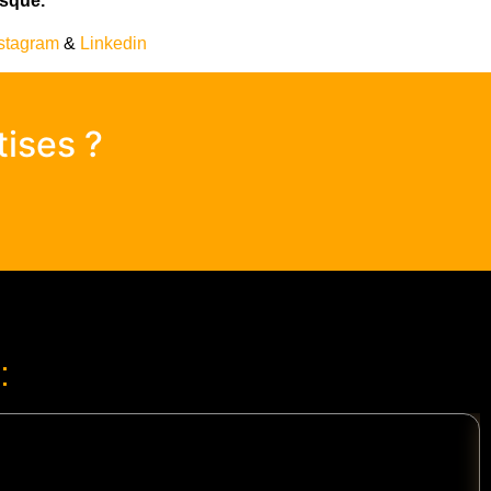
isque.
stagram
&
Linkedin
tises ?
: