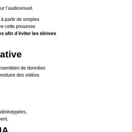
ur l’audiovisuel.
 à partir de simples
ère cette prouesse
afin d’éviter les dérives
ative
 ensembles de données
 produire des vidéos
?
 stéréotypées.
rdent.
IA