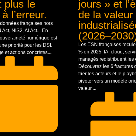
t plus le
jours » et l’
 à l’erreur.
de la valeur
industrialisé
données françaises hors
Act, NIS2, AI Act... En
(2026–2030
souveraineté numérique est
Les ESN françaises reculen
ne priorité pour les DSI.
% en 2025. IA, cloud, serv
 et actions concrètes....
managés redistribuent les 
Découvrez les 6 fractures 
trier les acteurs et le play
pivoter vers un modèle ori
valeur....