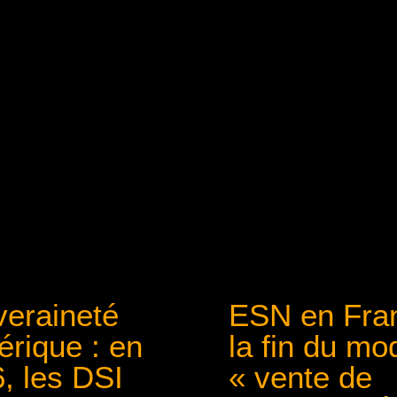
eraineté
ESN en Fran
rique : en
la fin du mo
, les DSI
« vente de