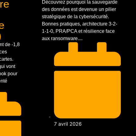
ère
Découvrez pourquoi la sauvegarde
des données est devenue un pilier
stratégique de la cybersécurité.
e
Bonnes pratiques, architecture 3-2-
1-1-0, PRA/PCA et résilience face
)
aux ransomware....
t de -1,8
ices
cartes.
qui vont
book pour
enté
7 avril 2026