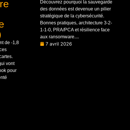
ère
Découvrez pourquoi la sauvegarde
des données est devenue un pilier
stratégique de la cybersécurité.
e
Bonnes pratiques, architecture 3-2-
1-1-0, PRA/PCA et résilience face
)
aux ransomware....
t de -1,8
7 avril 2026
ices
cartes.
qui vont
book pour
enté