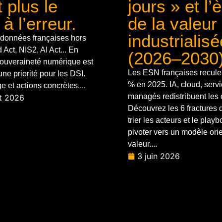
t plus le
jours » et l’
 à l’erreur.
de la valeur
industrialisé
données françaises hors
Act, NIS2, AI Act... En
(2026–2030
souveraineté numérique est
Les ESN françaises reculen
ne priorité pour les DSI.
% en 2025. IA, cloud, serv
 et actions concrètes....
managés redistribuent les 
et 2026
Découvrez les 6 fractures 
trier les acteurs et le play
pivoter vers un modèle ori
valeur....
3 juin 2026