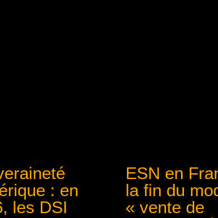
eraineté
ESN en Fran
rique : en
la fin du mo
, les DSI
« vente de